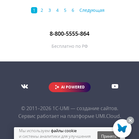
1
2
3
4
5
6
Следующая
8-800-5555-864
Бесплатно по РФ
AI POWERED
© 2011–2026
1С-UMI
— создание сайтов.
Сервис работает на платформе UMI.Cloud.
Мы используем
файлы cookie
и системы аналитики для улучшения
Принять