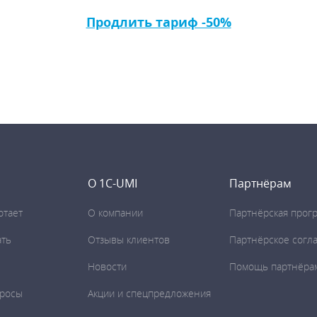
Продлить тариф -50%
О 1C-UMI
Партнёрам
отает
О компании
Партнёрская прог
ать
Отзывы клиентов
Партнёрское согл
Новости
Помощь партнёра
просы
Акции и спецпредложения