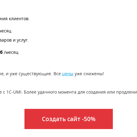
ния клиентов.
месяц
аров и услуг.
уб
./месяц
ые, и уже существующие. Все
цены
уже снижены!
е с 1С-UMI. Более удачного момента для создания или продлени
Создать сайт -50%