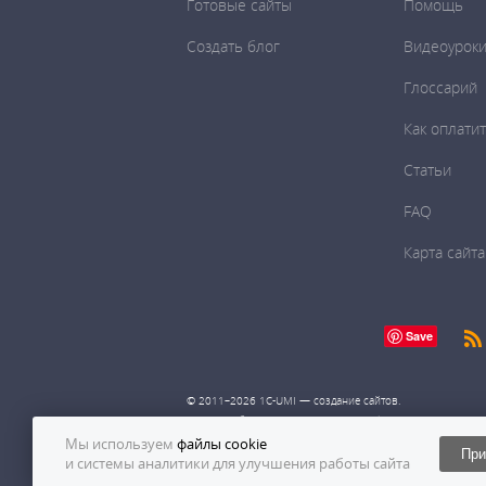
Готовые сайты
Помощь
Создать блог
Видеоурок
Глоссарий
Как оплати
Статьи
FAQ
Карта сайта
Save
© 2011–2026
1С-UMI
— создание сайтов.
Сервис работает на платформе UMI.Cloud.
Мы используем
файлы cookie
При
и системы аналитики для улучшения работы сайта