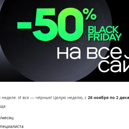
а неделе. И все ― чёрные! Целую неделю, с
26 ноября по 2 дек
ода:
/месяц
специалиста