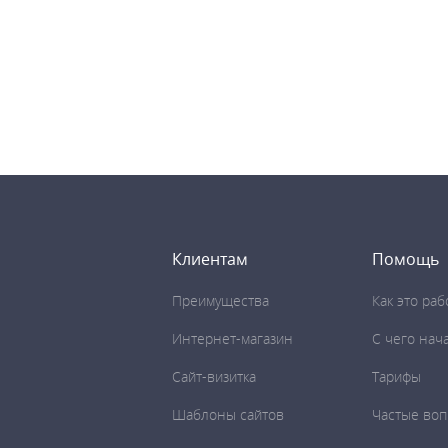
Клиентам
Помощь
Преимущества
Как это раб
Интернет-магазин
C чего нач
Сайт-визитка
Тарифы
Шаблоны сайтов
Частые во