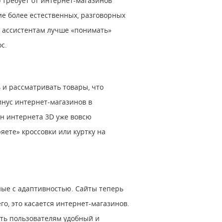
 требует от интернет-магазинов
ие более естественных, разговорных
и ассистентам лучше «понимать»
с.
и рассматривать товары, что
инус интернет-магазинов в
йн интернета 3D уже вовсю
ете» кроссовки или куртку на
нные с адаптивностью. Сайты теперь
о, это касается интернет-магазинов.
ить пользователям удобный и