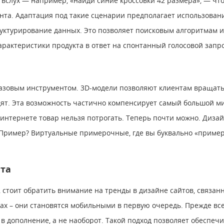
слух — например, «найди синие кроссовки 42 размера», — что
нта. Адаптация под такие сценарии предполагает использован
руктурирование данных. Это позволяет поисковым алгоритмам 
арактеристики продукта в ответ на спонтанный голосовой запро
азовым инструментом. 3D-модели позволяют клиентам вращать 
дят. Эта возможность частично компенсирует самый большой м
интернете товар нельзя потрогать. Теперь почти можно. Диза
 Пример? Виртуальные примерочные, где вы буквально «примеря
нта
м, стоит обратить внимание на тренды в дизайне сайтов, связа
ах – они становятся мобильными в первую очередь. Прежде всег
 дополнение, а не наоборот. Такой подход позволяет обеспеч