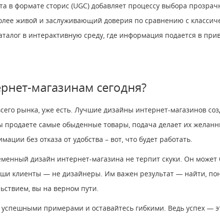
та в формате сторис (UGC) добавляет процессу выбора прозра
олее живой и заслуживающий доверия по сравнению с классич
аталог в интерактивную среду, где информация подается в при
рнет-магазинам сегодня?
сего рынка, уже есть. Лучшие дизайны интернет-магазинов соз
ы продаете самые обыденные товары, подача делает их желанн
ции без отказа от удобства – вот, что будет работать.
менный дизайн интернет-магазина не терпит скуки. Он может б
аши клиенты — не дизайнеры. Им важен результат — найти, поня
льствием, вы на верном пути.
 успешными примерами и оставайтесь гибкими. Ведь успех — эт