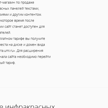
т-магазин по продаже
асных панелей текстами,
фиями и другим контентом.
екоторое время после
и сайт станет доступен для
ателей.
платном тарифе вы получите
еста на диске и домен вида
та.umi.ru». Для расширения
нала сайта необходимо перейти
ый тариф.
же инфракрасных