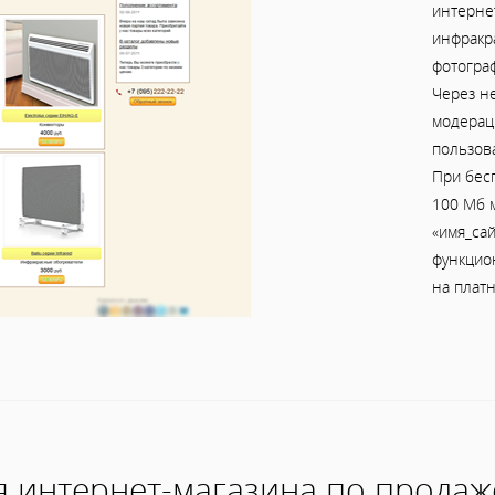
интерне
инфракр
фотогра
Через н
модераци
пользов
При бес
100 Мб м
«имя_сай
функцио
на платн
 интернет-магазина по прода