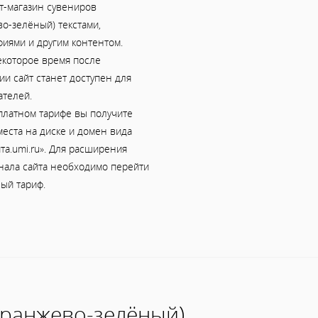
т-магазин сувениров
о-зелёный) текстами,
фиями и другим контентом.
екоторое время после
и сайт станет доступен для
ателей.
платном тарифе вы получите
еста на диске и домен вида
та.umi.ru». Для расширения
нала сайта необходимо перейти
ый тариф.
оранжево-зелёный)