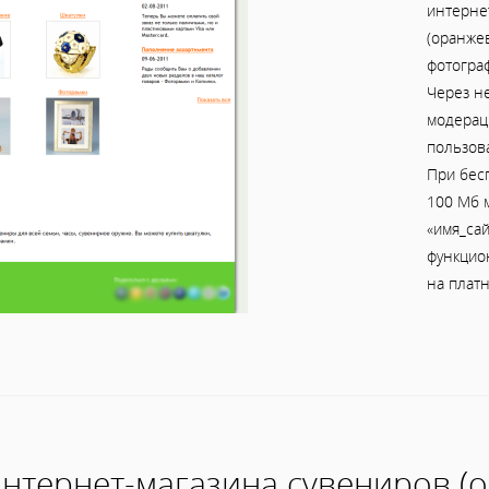
интерне
(оранжев
фотогра
Через н
модераци
пользов
При бес
100 Мб м
«имя_сай
функцио
на платн
нтернет-магазина сувениров (