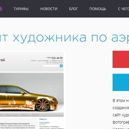
ТАРИФЫ
НОВОСТИ
БЛОГ
ПОМОЩЬ
C ЧЕГ
художника по аэрографии
йт художника по а
В этом н
создани
сайт худ
фотогра