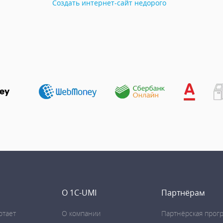
Создать интернет-сайт недорого
О 1C-UMI
Партнёрам
отает
О компании
Партнёрская прог