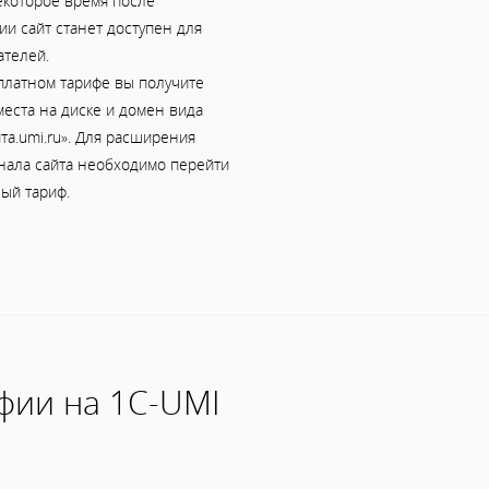
екоторое время после
и сайт станет доступен для
ателей.
платном тарифе вы получите
еста на диске и домен вида
та.umi.ru». Для расширения
нала сайта необходимо перейти
ый тариф.
фии на 1С-UMI