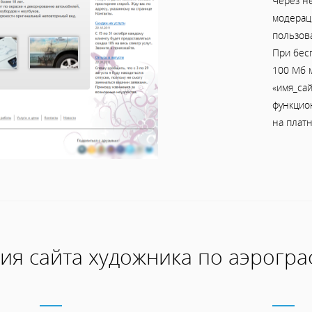
Через н
модераци
пользов
При бес
100 Мб м
«имя_сай
функцио
на платн
ия сайта художника по аэрогра