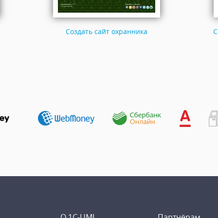
Создать сайт охранника
С
О 1C-UMI
Партнёрам