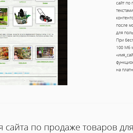
сайт по 
текстами
контент
после мо
для поль
При бес
100 Мб м
«имя_сай
функцио
на платн
 сайта по продаже товаров для