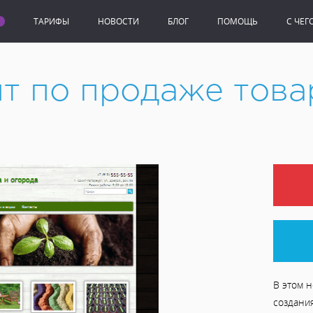
ТАРИФЫ
НОВОСТИ
БЛОГ
ПОМОЩЬ
C ЧЕГ
по продаже товаров для сада
йт по продаже това
В этом н
создани