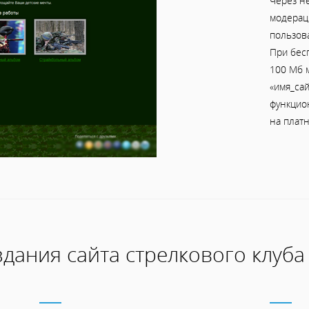
Через н
модераци
пользов
При бес
100 Мб м
«имя_сай
функцио
на платн
дания сайта стрелкового клуба