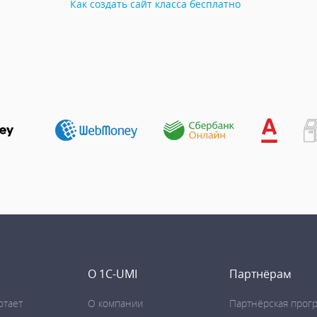
Как создать сайт класса бесплатно
О 1C-UMI
Партнёрам
отает
О компании
Партнёрская прог