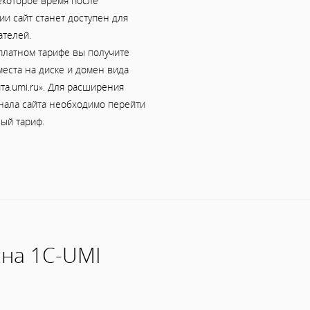
екоторое время после
и сайт станет доступен для
ателей.
платном тарифе вы получите
еста на диске и домен вида
та.umi.ru». Для расширения
нала сайта необходимо перейти
ый тариф.
 на 1С-UMI