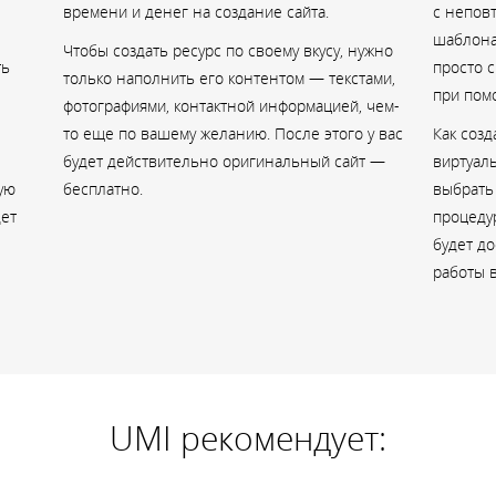
учетом,
времени и денег на создание сайта.
с непов
шаблона
сделал
Чтобы создать ресурс по своему вкусу, нужно
ть
просто 
Много 
только наполнить его контентом — текстами,
при пом
видению
фотографиями, контактной информацией, чем-
то еще по вашему желанию. После этого у вас
Как соз
помогл
будет действительно оригинальный сайт —
виртуаль
имею н
ую
бесплатно.
выбрать
Менять
дет
процедур
этапе в
будет до
сайт п
работы в
часа до
информ
Можно 
обрати
помогут
UMI рекомендует:
сделал
После 