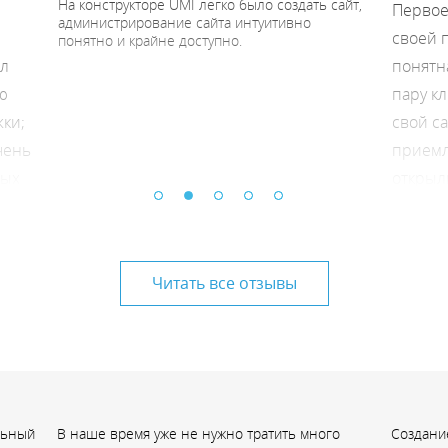
На конструкторе UMI легко было создать сайт,
Перво
администрирование сайта интуитивно
своей 
понятно и крайне доступно.
ыл
понятн
ю
пару кл
ки;
свой с
чень
приемл
ных
открыл
редакт
редакт
но
—
онла
Читать все отзывы
—
прия
и
домена 
Констр
опреде
достато
меня л
льный
В наше время уже не нужно тратить много
Создани