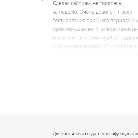
трукторе UMI.ru
—
Сделал сайт сам, не торопясь,
ростое управление
за неделю. Очень доволен. После
 день приносит мне
тестирования пробного периода б
приятно удивлен: 1. оперативность
и компетентностью службы поддерж
2. синхронизацией с 1С — тут она о
хорошо работает, без дополнитель
телодвижений. У нас оффлайн
магазины, и сайт является больше
витриной для клиентов, чтобы мож
было посмотреть остатки, фото
и наличие товаров, прежде чем идт
в магазин.
Для того чтобы создать многофункциона