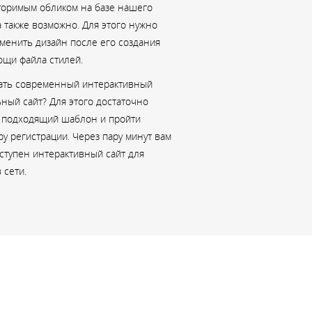
 что сам впервые и без опыта
торимым обликом на базе нашего
 также возможно. Для этого нужно
 сайт по выбранному шаблону.
сменить дизайн после его создания
поменял согласно своему
ощи файла стилей.
, что не мог изменить сам, то
дать современный интерактивный
и в службе поддержки. В итоге
ный сайт? Для этого достаточно
ужный мне вариант сайта.
 подходящий шаблон и пройти
 можно почти всё. Меня на этом
у регистрации. Через пару минут вам
полне устраивает. Так как делал
ступен интерактивный сайт для
о мере свободного времени (от
 сети.
 3 в день), сайт наполнил
ацией и перекроил за 2 месяца.
ускорить этот процесс, если
ться в службу поддержки и они
 наполнить сайт. Но я сам
, нужно было опыт получить.
для ускорения продвижения