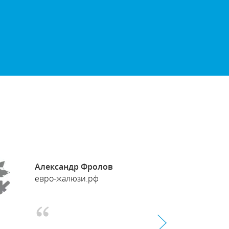
Александр Фролов
Игор
евро-жалюзи.рф
video