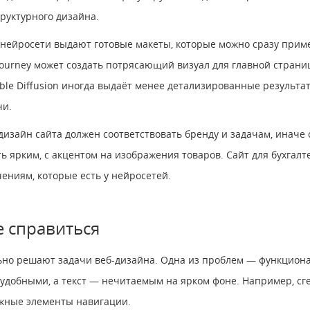
труктурного дизайна.
 нейросети выдают готовые макеты, которые можно сразу приме
ourney может создать потрясающий визуал для главной страни
ble Diffusion иногда выдаёт менее детализированные результат
чи.
 дизайн сайта должен соответствовать бренду и задачам, иначе
 ярким, с акцентом на изображения товаров. Сайт для бухгалт
чениям, которые есть у нейросетей.
е справиться
ьно решают задачи веб-дизайна. Одна из проблем — функциона
неудобными, а текст — нечитаемым на ярком фоне. Например, 
ажные элементы навигации.