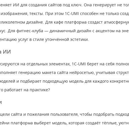
еняет ИИ для создания сайтов под ключ. Она генерирует не тол
 изображения, тексты. При этом 1С-UMI способен не только созд
великолепном дизайне. Для кафе платформа создаст атмосферн
ус. Для фитнес-клуба — динамичный дизайн с акцентом на эне
нтацию услуг в стиле утончённой эстетики.
а ИИ
усируются на отдельных элементах, 1С-UMI берет на себя полно
выполняет генерацию макета сайта нейросетью, учитывая структ
оделей и подбирает подходящую модель для каждого конкретно
то работает на практике?
ти
 цели сайта и пожелания пользователя, чтобы подобрать подх
фейни платформа выберет модель, которая создаёт тёплые, уют