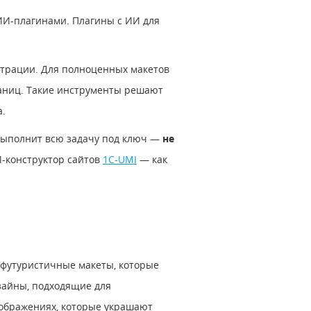
ИИ-плагинами. Плагины с ИИ для
юстрации. Для полноценных макетов
раниц. Такие инструменты решают
а.
 выполнит всю задачу под ключ ―
не
И-конструктор сайтов
1C-UMI
― как
, футуристичные макеты, которые
изайны, подходящие для
зображениях, которые украшают