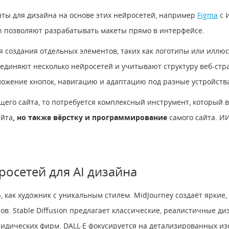
ты для дизайна на основе этих нейросетей, например
Figma
с 
an позволяют разрабатывать макеты прямо в интерфейсе.
ля создания отдельных элементов, таких как логотипы или илл
единяют несколько нейросетей и учитывают структуру веб-ст
ложение кнопок, навигацию и адаптацию под разные устройств
щего сайта, то потребуется комплексный инструмент, который
айта
, но также вёрстку и программирование
самого сайта. И
росетей для AI дизайна
, как художник с уникальным стилем. MidJourney создаёт яркие
ов. Stable Diffusion предлагает классические, реалистичные д
идических фирм. DALL·E фокусируется на детализированных и