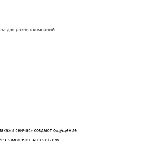
она для разных компаний:
 «Закажи сейчас» создают ощущение
без заморочек заказать еду.