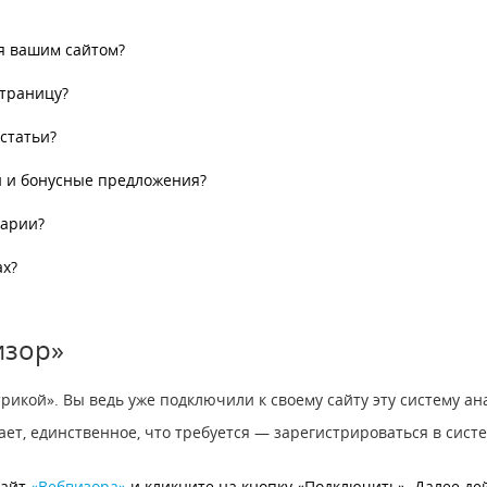
я вашим сайтом?
страницу?
 статьи?
 и бонусные предложения?
тарии?
ах?
изор»
икой». Вы ведь уже подключили к своему сайту эту систему ана
т, единственное, что требуется — зарегистрироваться в систе
сайт
«Вебвизора
»
и кликните на кнопку «Подключить». Далее де