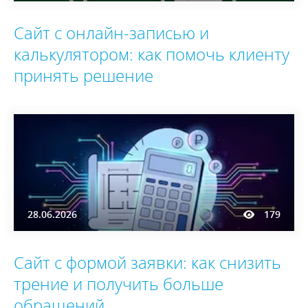
Сайт с онлайн-записью и
калькулятором: как помочь клиенту
принять решение
28.06.2026
179
Сайт с формой заявки: как снизить
трение и получить больше
обращений