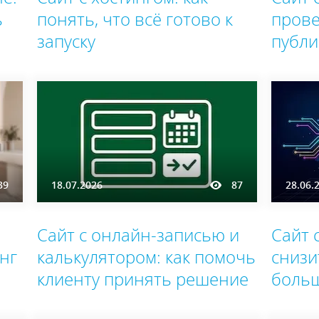
ь
понять, что всё готово к
прове
запуску
публи
39
18.07.2026
87
28.06.
Сайт с онлайн-записью и
Сайт 
нг
калькулятором: как помочь
снизи
клиенту принять решение
боль