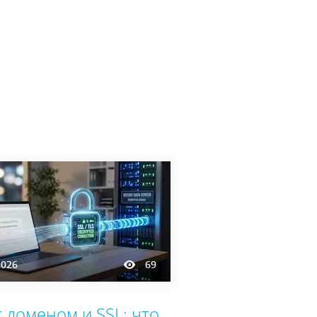
2026
69
с доменом и SSL: что