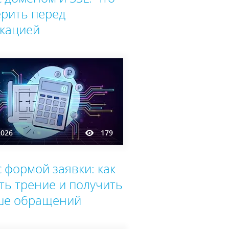
рить перед
кацией
2026
179
с формой заявки: как
ть трение и получить
ше обращений