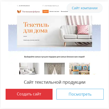
Сайт компании
Сайт текстильной продукции
Создать сайт
Посмотреть