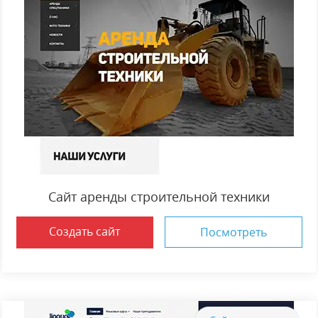
Сайт аренды строительной техники
Создать сайт
Посмотреть