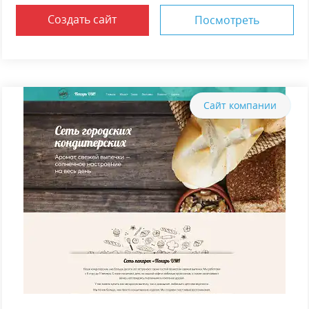
Создать сайт
Посмотреть
Сайт компании