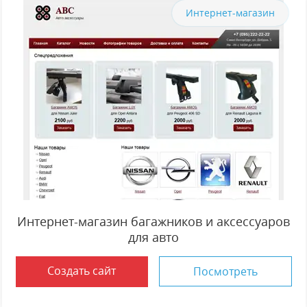
Интернет-магазин
Интернет-магазин багажников и аксессуаров
для авто
Создать сайт
Посмотреть