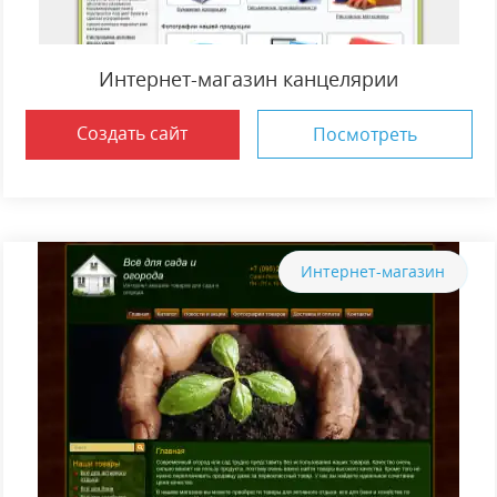
Интернет-магазин канцелярии
Создать сайт
Посмотреть
Интернет-магазин