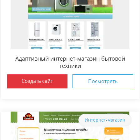
Адаптивный интернет-магазин бытовой
техники
Создать сайт
Посмотреть
Интернет-магазин