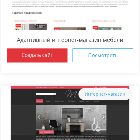
Адаптивный интернет-магазин мебели
Создать сайт
Посмотреть
Интернет-магазин