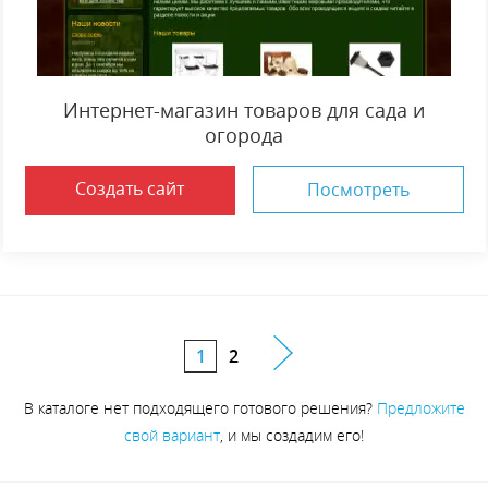
Интернет-магазин товаров для сада и
огорода
Создать сайт
Посмотреть
1
2
В каталоге нет подходящего готового решения?
Предложите
свой вариант
, и мы создадим его!