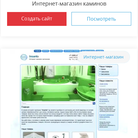
Интернет-магазин каминов
Создать сайт
Посмотреть
Интернет-магазин