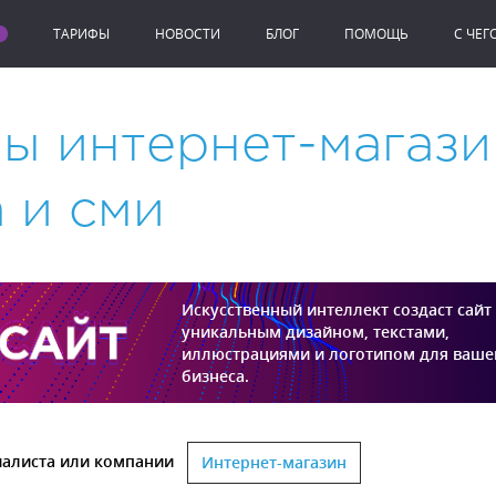
ТАРИФЫ
НОВОСТИ
БЛОГ
ПОМОЩЬ
C ЧЕГ
 интернет-магази
 и сми
Искусственный интеллект создаст сайт 
уникальным дизайном, текстами,
иллюстрациями и логотипом для ваше
бизнеса.
иалиста или компании
Интернет-магазин