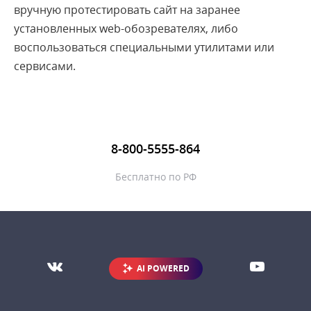
вручную протестировать сайт на заранее
DNS
установленных web-обозревателях, либо
Domain name
воспользоваться специальными утилитами или
Email-маркетинг
сервисами.
1
2
3
8-800-5555-864
Бесплатно по РФ
AI POWERED