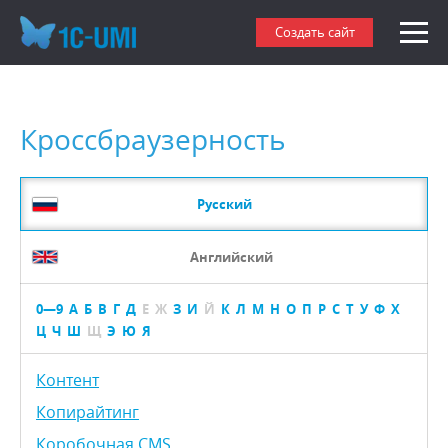
Создать сайт
Кроссбраузерность
Русский
Английский
0—9
А
Б
В
Г
Д
Е
Ж
З
И
Й
К
Л
М
Н
О
П
Р
С
Т
У
Ф
Х
Ц
Ч
Ш
Щ
Э
Ю
Я
Контент
Копирайтинг
Коробочная CMS