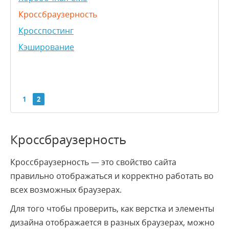
Кроссбраузерность
Кросспостинг
Кэширование
1
2
A
C
D
E
F
G
I
K
L
S
T
U
W
Y
Кроссбраузерность
Кроссбраузерность — это свойство сайта
AJAX
правильно отображаться и корректно работать во
API
всех возможных браузерах.
CMS
Для того чтобы проверить, как верстка и элементы
CSS
дизайна отображается в разных браузерах, можно
CSV