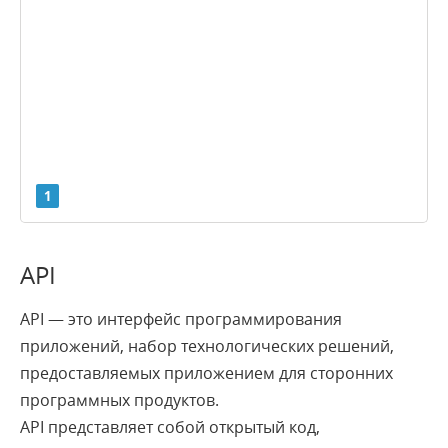
Атрибуты тегов
Аутентификация
База данных
Баннер
Биржа ссылок
...
1
1
2
3
4
5
18
API
API — это интерфейс программирования
приложений, набор технологических решений,
предоставляемых приложением для сторонних
программных продуктов.
API представляет собой открытый код,