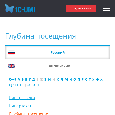
Создать сайт
Глубина посещения
Русский
Английский
0—9
А
Б
В
Г
Д
Е
Ж
З
И
Й
К
Л
М
Н
О
П
Р
С
Т
У
Ф
Х
Ц
Ч
Ш
Щ
Э
Ю
Я
Гиперссылка
Гипертекст
Глубина посещения