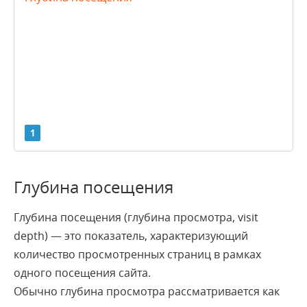
1
A
C
D
E
F
G
I
K
L
S
T
U
W
Y
Глубина посещения
Глубина посещения (глубина просмотра, visit
AJAX
depth) — это показатель, характеризующий
API
количество просмотренных страниц в рамках
CMS
одного посещения сайта.
CSS
Обычно глубина просмотра рассматривается как
CSV