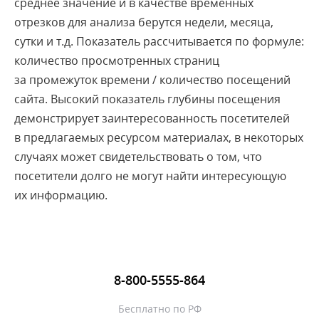
среднее значение и в качестве временных
DNS
отрезков для анализа берутся недели, месяца,
сутки и т.д. Показатель рассчитывается по формуле:
Domain name
количество просмотренных страниц
Email-маркетинг
за промежуток времени / количество посещений
1
2
3
сайта. Высокий показатель глубины посещения
демонстрирует заинтересованность посетителей
в предлагаемых ресурсом материалах, в некоторых
случаях может свидетельствовать о том, что
посетители долго не могут найти интересующую
их информацию.
8-800-5555-864
Бесплатно по РФ