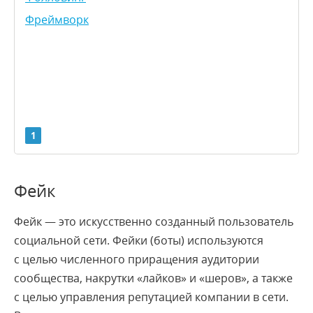
Фреймворк
1
A
C
D
E
F
G
I
K
L
S
T
U
W
Y
Фейк
Фейк — это искусственно созданный пользователь
AJAX
социальной сети. Фейки (боты) используются
API
с целью численного приращения аудитории
CMS
сообщества, накрутки «лайков» и «шеров», а также
CSS
с целью управления репутацией компании в сети.
CSV