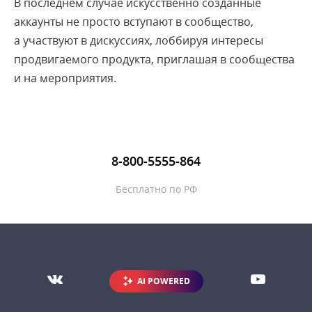
В последнем случае искусственно созданные
DNS
аккаунты не просто вступают в сообщество,
а участвуют в дискуссиях, лоббируя интересы
Domain name
продвигаемого продукта, приглашая в сообщества
Email-маркетинг
и на мероприятия.
1
2
3
8-800-5555-864
Бесплатно по РФ
AI POWERED