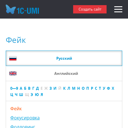
Создать сайт
Фейк
Русский
Английский
0—9
А
Б
В
Г
Д
Е
Ж
З
И
Й
К
Л
М
Н
О
П
Р
С
Т
У
Ф
Х
Ц
Ч
Ш
Щ
Э
Ю
Я
Фейк
Фокусировка
Фолловинг