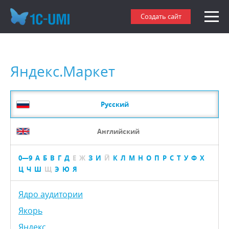
Создать сайт
Яндекс.Маркет
Русский
Английский
0—9
А
Б
В
Г
Д
Е
Ж
З
И
Й
К
Л
М
Н
О
П
Р
С
Т
У
Ф
Х
Ц
Ч
Ш
Щ
Э
Ю
Я
Ядро аудитории
Якорь
Яндекс