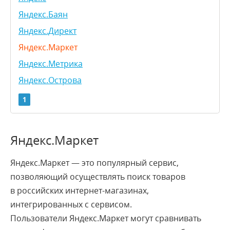
Яндекс.Баян
Яндекс.Директ
Яндекс.Маркет
Яндекс.Метрика
Яндекс.Острова
1
A
C
D
E
F
G
I
K
L
S
T
U
W
Y
Яндекс.Маркет
Яндекс.Маркет — это популярный сервис,
AJAX
позволяющий осуществлять поиск товаров
API
в российских интернет-магазинах,
CMS
интегрированных с сервисом.
CSS
Пользователи Яндекс.Маркет могут сравнивать
CSV