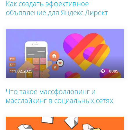
Как создать эффективное
объявление для Яндекс Директ
11.02.2025
8085
Что такое массфолловинг и
масслайкинг в социальных сетях