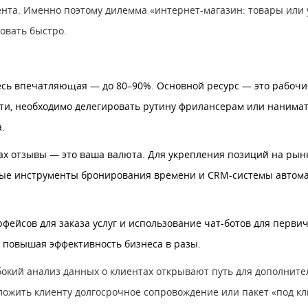
нта. Именно поэтому дилемма «интернет-магазин: товары или у
товать быстро.
есь впечатляющая — до 80–90%. Основной ресурс — это рабочи
сти, необходимо делегировать рутину фрилансерам или нанимат
.
гах отзывы — это ваша валюта. Для укрепления позиций на ры
ые инструменты бронирования времени и CRM-системы автомат
рфейсов для заказа услуг и использование чат-ботов для перв
, повышая эффективность бизнеса в разы.
бокий анализ данных о клиентах открывают путь для дополните
ложить клиенту долгосрочное сопровождение или пакет «под кл