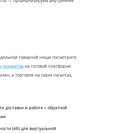
укты — проанализируем внутренние
отдельной товарной ниши посмотрите
н продуктов
на готовой платформе.
лен, а торговля на таких гигантах,
ти доставки и работе с обратной
ажи.
ости (AR) для виртуальной