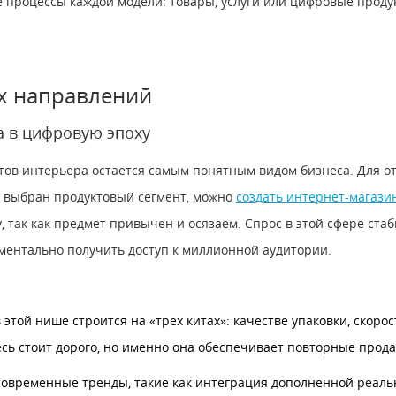
 процессы каждой модели: товары, услуги или цифровые прод
х направлений
а в цифровую эпоху
тов интерьера остается самым понятным видом бизнеса. Для 
и выбран продуктовый сегмент, можно
создать интернет-магази
 так как предмет привычен и осязаем. Спрос в этой сфере стаби
моментально получить доступ к миллионной аудитории.
этой нише строится на «трех китах»: качестве упаковки, скорос
есь стоит дорого, но именно она обеспечивает повторные прод
овременные тренды, такие как интеграция дополненной реальн