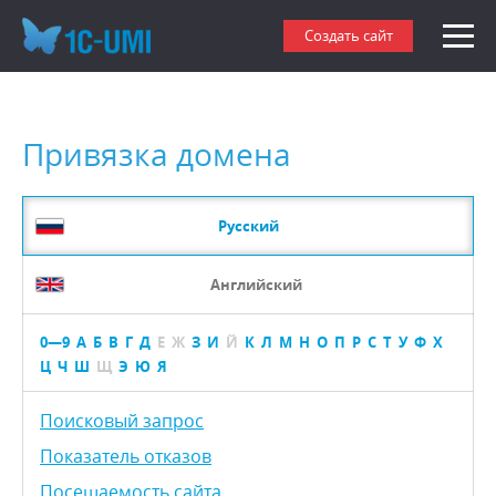
Создать сайт
Привязка домена
Русский
Английский
0—9
А
Б
В
Г
Д
Е
Ж
З
И
Й
К
Л
М
Н
О
П
Р
С
Т
У
Ф
Х
Ц
Ч
Ш
Щ
Э
Ю
Я
Поисковый запрос
Показатель отказов
Посещаемость сайта