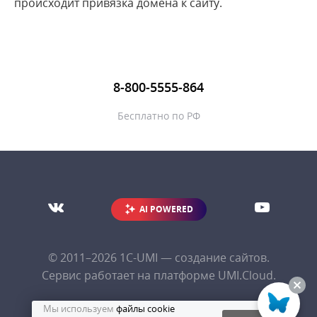
происходит привязка домена к сайту.
DNS
Domain name
Email-маркетинг
8-800-5555-864
1
2
3
Бесплатно по РФ
AI POWERED
© 2011–2026
1С-UMI
— создание сайтов.
Сервис работает на платформе UMI.Cloud.
Мы используем
файлы cookie