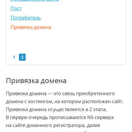
Пост
Потребитель
Привязка домена
1
2
A
C
D
E
F
G
I
K
L
S
T
U
W
Y
Привязка домена
Привязка домена — это связь приобретенного
AJAX
домена с хостингом, на котором расположен сайт.
API
Привязка домена осуществляется в 2 этапа.
CMS
В первую очередь прописываются NS-сервера
CSS
на сайте доменного регистратора, далее
CSV