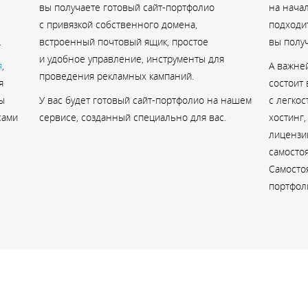
вы получаете готовый сайт-портфолио
на нача
с привязкой собственного домена,
подходит
.
встроенный почтовый ящик, простое
вы полу
и удобное управление, инструменты для
я
,
А важне
проведения рекламных кампаний.
я
состоит
ы
У вас будет готовый сайт-портфолио на нашем
с легко
сами
сервисе, созданный специально для вас.
хостинг
лицензи
самостоя
Самосто
портфоли