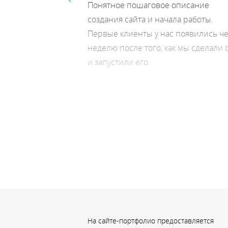
отой своего сайта.
Понятное пошаговое описание
 и платформа.
создания сайта и начала работы.
Все интуитивно
Первые клиенты у нас появились ч
запуск сайта ушло
неделю после того, как мы сделали 
я уже был опыт
и запустили его
.
ами сайтов: Setup,
ыбрала именно UMI.
ищей нет, но мне
е всего.
На сайте-портфолио предоставляется