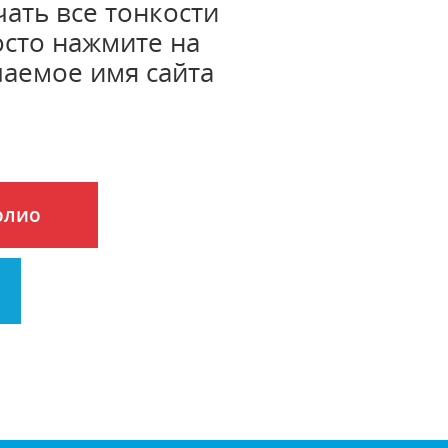
чать все тонкости
осто нажмите на
лаемое имя сайта
олио