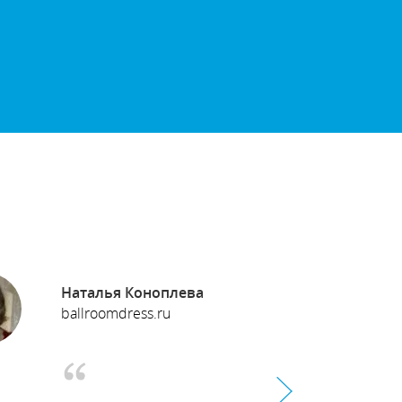
Наталья Коноплева
Юри
ballroomdress.ru
shatyr