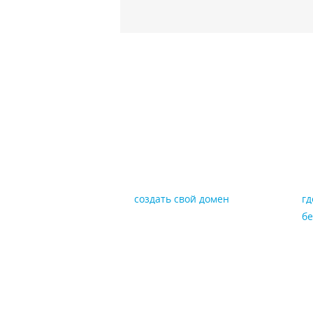
создать свой домен
гд
бе