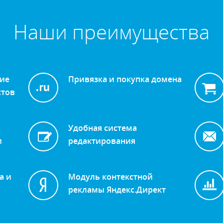
Наши преимущества
ние
Привязка и покупка домена
стов
Удобная система
и
редактирования
а и
Модуль контекстной
рекламы Яндекс.Директ