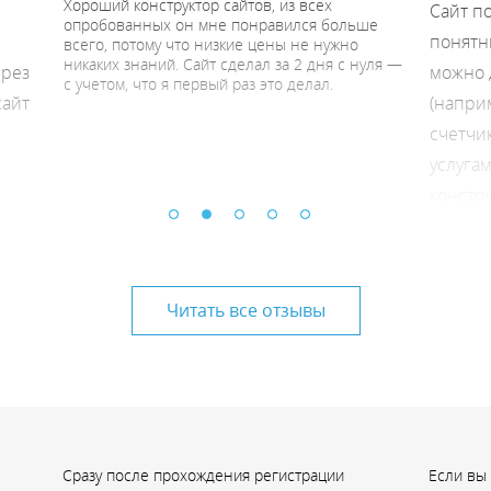
Хороший конструктор сайтов, из всех
Сайт п
опробованных он мне понравился больше
понятн
всего, потому что низкие цены не нужно
никаких знаний. Сайт сделал за 2 дня с нуля —
ерез
можно 
с учетом, что я первый раз это делал.
сайт
(напри
счетчик
услуга
констру
Читать все отзывы
Сразу после прохождения регистрации
Если вы