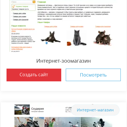
Интернет-зоомагазин
Создать сайт
Посмотреть
Интернет-магазин