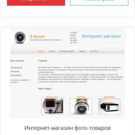
Интернет-магазин
Интернет-магазин фото-товаров