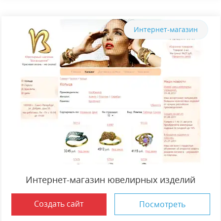
Интернет-магазин
Интернет-магазин ювелирных изделий
Создать сайт
Посмотреть