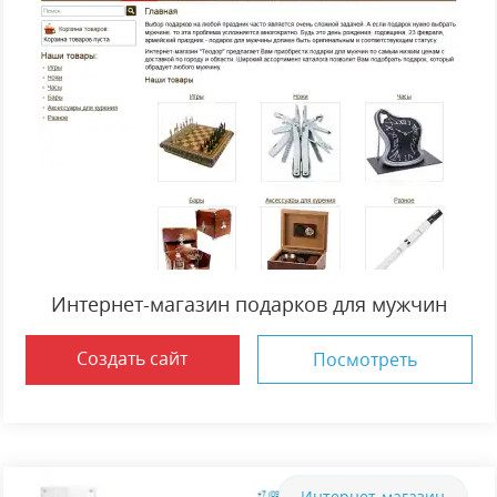
Интернет-магазин подарков для мужчин
Создать сайт
Посмотреть
Интернет-магазин