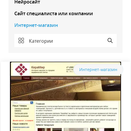
Нейросайт
Сайт специалиста или компании
Интернет-магазин
Категории
Интернет-магазин