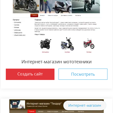
Интернет-магазин мототехники
Создать сайт
Посмотреть
Интернет-магазин