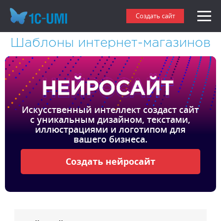
Создать сайт
Шаблоны интернет-магазинов
Искусственный интеллект создаст сайт
с уникальным дизайном, текстами,
иллюстрациями и логотипом для
вашего бизнеса.
Создать нейросайт