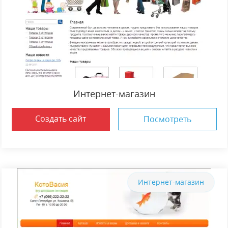
Интернет-магазин
Создать сайт
Посмотреть
Интернет-магазин