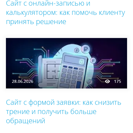
Сайт с онлайн-записью и
калькулятором: как помочь клиенту
принять решение
28.06.2026
175
Сайт с формой заявки: как снизить
трение и получить больше
обращений