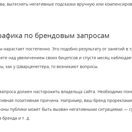
ива, вытеснять негативные подсказки вручную или компенсиров
афика по брендовым запросам
нарастает постепенно. Это подобно результату от занятий в 
аете над увеличением своих бицепсов и спустя месяц наблюдае
сы, как у Шварценеггера, то возникают вопросы.
запроса должен насторожить владельца сайта. Необходимо поня
ъективная позитивная причина. Например, ваш бренд прорекла
роны публики может быть вызван негативными ситуациями — с
 бренда и т. д.