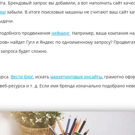
та. Брендовый запрос вы добавили, а вот наполнить сайт каче
лки
забыли. В итоге поисковые машины не считают ваш сайт кач
выдачи.
 подобного продвижения
нейминг
. Например, ваша компания на
еров» найдет Гугл и Яндекс по одноименному запросу? Продвиг
 запроса будет сложно.
урса.
Вести блог
, искать
маркетинговые инсайты
, грамотно оф
веб-ресурса и т. д. Если имя бренда изначально подобрано неве