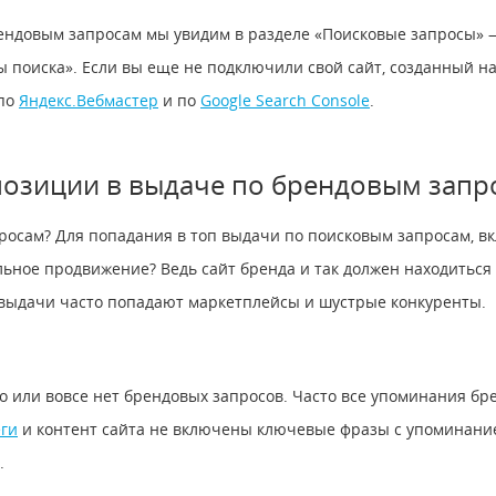
ендовым запросам мы увидим в разделе «Поисковые запросы» —
ы поиска». Если вы еще не подключили свой сайт, созданный на
 по
Яндекс.Вебмастер
и по
Google Search Console
.
позиции в выдаче по брендовым запр
росам? Для попадания в топ выдачи по поисковым запросам, 
альное продвижение? Ведь сайт бренда и так должен находиться
п выдачи часто попадают маркетплейсы и шустрые конкуренты.
о или вовсе нет брендовых запросов. Часто все упоминания бр
еги
и контент сайта не включены ключевые фразы с упоминание
т.